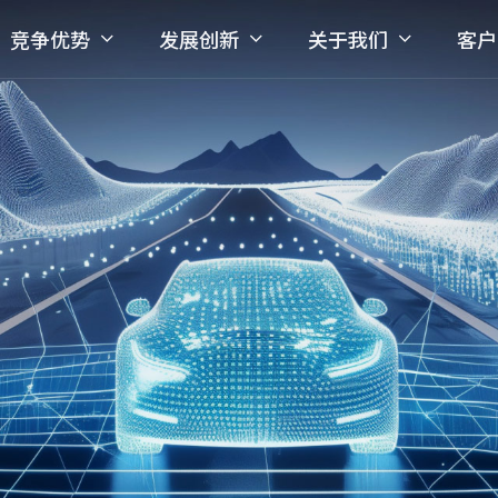
竞争优势
发展创新
关于我们
客户