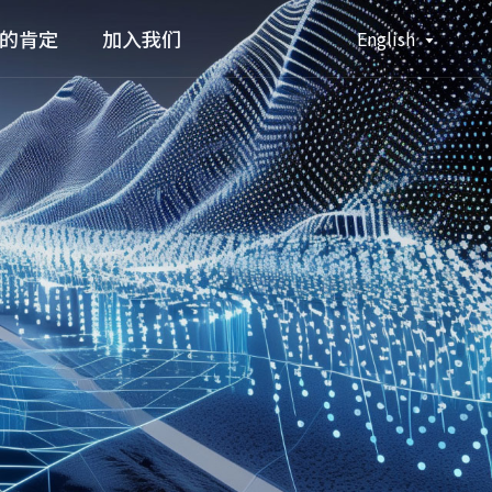
的肯定
加入我们
English