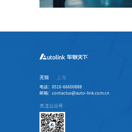
无锡
上海
电话：0510-66600888
邮箱：contactus@auto-link.com.cn
关注公众号