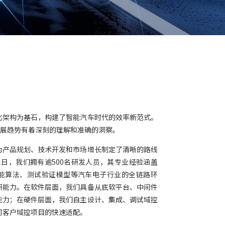
化架构为基石，构建了智能汽车时代的效率新范式。
发展趋势有着深刻的理解和准确的洞察。
为产品规划、技术开发和市场增长制定了清晰的路线
月31日，我们拥有逾500名研发人员，其专业经验涵盖
能算法、测试验证模型等汽车电子行业的全链路环
研能力。在软件层面，我们具备从底软平台、中间件
能力；在硬件层面，我们自主设计、集成、调试域控
同客户域控项目的快速适配。