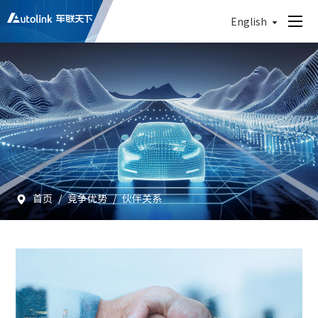
English
首页
/
竞争优势
/
伙伴关系